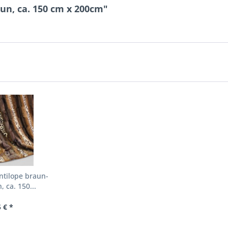
n, ca. 150 cm x 200cm"
tilope braun-
 ca. 150...
 € *