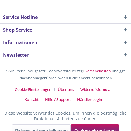
Service Hotline
Shop Service
Informationen
Newsletter
* Alle Preise inkl. gesetzl. Mehrwertsteuer zzgl.
Versandkosten
und ggf.
Nachnahmegebühren, wenn nicht anders beschrieben
Cookie-Einstellungen
Über uns
Widerrufsfomular
Kontakt
Hilfe / Support
Händler-Login
Versand- und Zahlungsbedingungen
AGB
Widerrufsrecht
Diese Website verwendet Cookies, um Ihnen die bestmögliche
Aktiv
Funktionale
Funktionalität bieten zu können.
Datenschutz
Entsorgung & Umwelt
Impressum
Sunkid GmbH
Datenschutzeinstellungen
Cookies akzeptieren