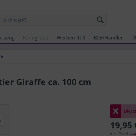
elzeug
Fundgrube
Werbemittel
B2B/Händler
Ü
re
ier Giraffe ca. 100 cm
Dieser
19,95 
inkl. MwSt.
zzg