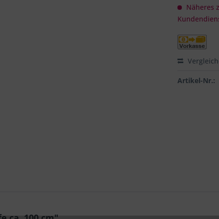
Näheres zu
Kundendiens
Vergleic
Artikel-Nr.:
fe ca. 100 cm"