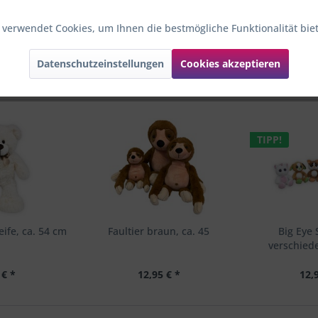
 verwendet Cookies, um Ihnen die bestmögliche Funktionalität bie
Datenschutzeinstellungen
Cookies akzeptieren
TIPP!
eife, ca. 54 cm
Faultier braun, ca. 45
Big Eye 
verschied
 € *
12,95 € *
12,