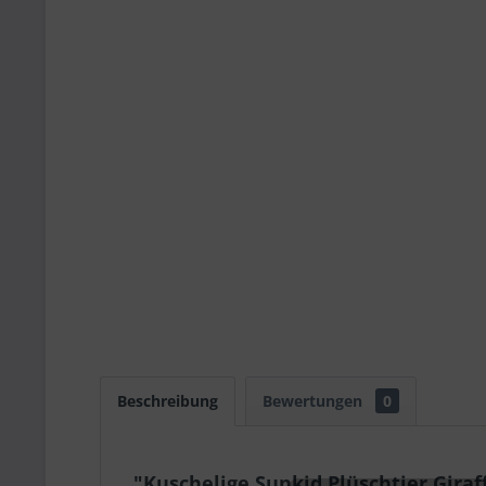
Beschreibung
Bewertungen
0
"Kuschelige Sunkid Plüschtier Giraf