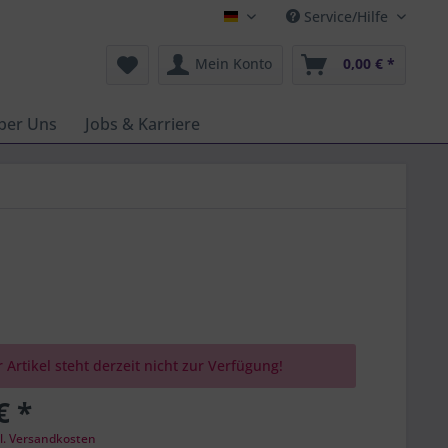
Service/Hilfe
Deutsch
Mein Konto
0,00 € *
ber Uns
Jobs & Karriere
 Artikel steht derzeit nicht zur Verfügung!
€ *
l. Versandkosten