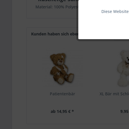
Material: 100% Polyester
Diese Website
Funktionale
Marketing
Kunden haben sich ebenfalls angesehen
Tracking
Patientenbär
XL Bär mit Schl
ab 14,95 € *
9,95