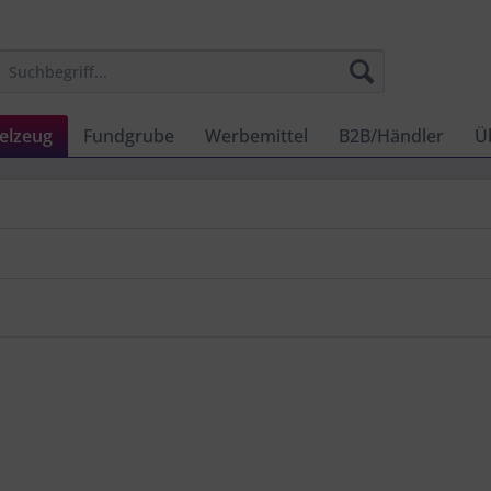
elzeug
Fundgrube
Werbemittel
B2B/Händler
Ü