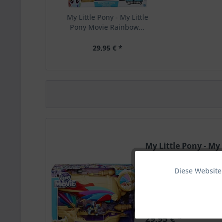
My Little Pony - My Little
Pony Movie Rainbow...
29,95 € *
My Little Pony - My
Rainbow...
Material: 100% Polyest
Diese Website
Funktionale
Marketing
29,95 € *