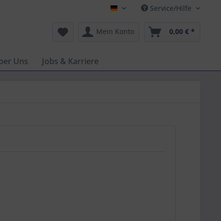
Service/Hilfe
Deutsch
Mein Konto
0,00 € *
ber Uns
Jobs & Karriere