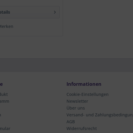
etails
Merken
ce
Informationen
dukt
Cookie-Einstellungen
ramm
Newsletter
Über uns
n
Versand- und Zahlungsbedingu
AGB
mular
Widerrufsrecht