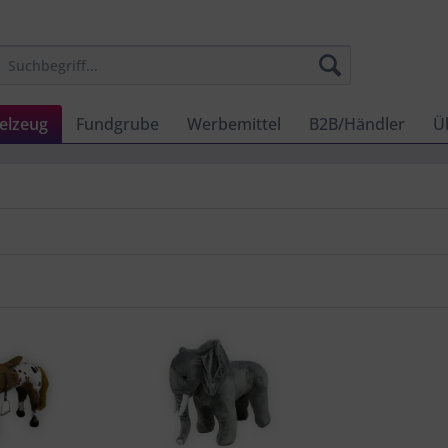
elzeug
Fundgrube
Werbemittel
B2B/Händler
Ü