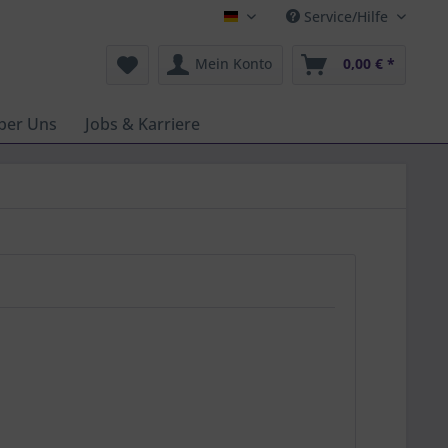
Service/Hilfe
Deutsch
Mein Konto
0,00 € *
ber Uns
Jobs & Karriere