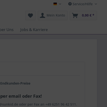
Service/Hilfe
Deutsch
Mein Konto
0,00 € *
ber Uns
Jobs & Karriere
g Endkunden-Preise
per email oder Fax!
sunkid.de oder per Fax an +49 6251 96 42 511.