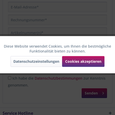
Diese Website verwendet Cookies, um Ihnen die bestmögliche
Aktiv
Funktionale
Funktionalität bieten zu können.
Datenschutzeinstellungen
Cookies akzeptieren
Aktiv
Marketing
Die mit einem * markierten Felder sind Pflichtfelder.
Aktiv
Tracking
Ich habe die
Datenschutzbestimmungen
zur Kenntnis
genommen.
Senden
Service Hotline