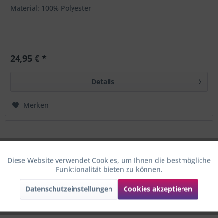
Material: 100% Polyester
24,95 € *
Details
Merken
Diese Website verwendet Cookies, um Ihnen die bestmögliche
Aktiv
Funktionale
Funktionalität bieten zu können.
Datenschutzeinstellungen
Cookies akzeptieren
Aktiv
Marketing