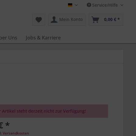
Service/Hilfe
Deutsch
Mein Konto
0,00 € *
ber Uns
Jobs & Karriere
 Artikel steht derzeit nicht zur Verfügung!
€ *
l. Versandkosten