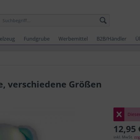
elzeug
Fundgrube
Werbemittel
B2B/Händler
Ü
e, verschiedene Größen
Dieser
12,95 
inkl. MwSt.
zzg