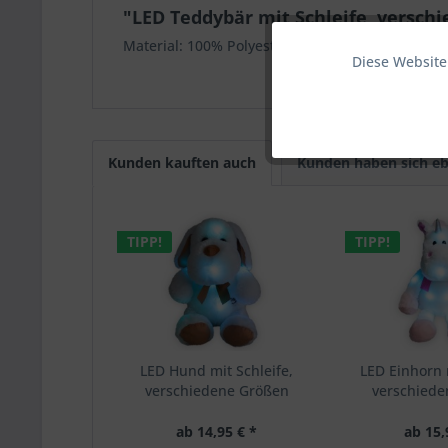
"LED Teddybär mit Schleife, versch
Material: 100% Polyester
Diese Website
Funktionale
Marketing
Kunden kauften auch
Kunden haben sich eb
Tracking
TIPP!
TIPP!
LED Hund mit Schleife,
LED Einhorn m
verschiedene Größen
verschied
ab 14,95 € *
ab 15,