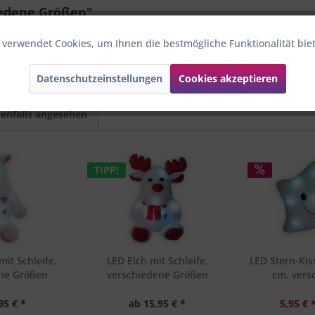
iedene Größen"
 verwendet Cookies, um Ihnen die bestmögliche Funktionalität bie
Datenschutzeinstellungen
Cookies akzeptieren
enfalls angesehen
TIPP!
it Schleife,
LED Elch mit Schleife,
LED Stern-Kis
ene Größen
verschiedene Größen
cm, vers
95 € *
ab 15,95 € *
5,95 € 